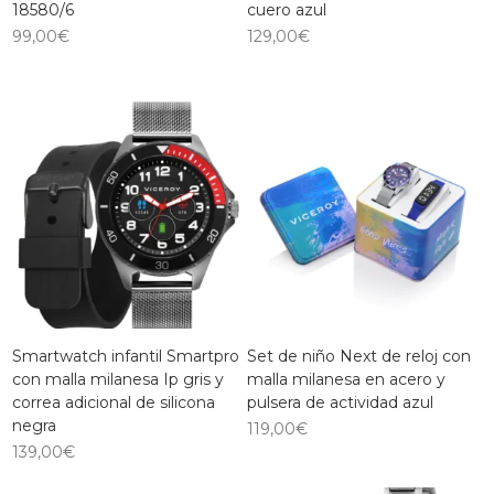
18580/6
cuero azul
99,00
€
129,00
€
Smartwatch infantil Smartpro
Set de niño Next de reloj con
con malla milanesa Ip gris y
malla milanesa en acero y
correa adicional de silicona
pulsera de actividad azul
negra
119,00
€
139,00
€