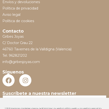
Envíos y devoluciones
Política de privacidad
Aviso legal
Política de cookies
Contacto
Girbes Joyas
C/ Doctor Grau 22
46760 Tavernes de la Valldigna (Valencia)
Tel. 962821202
info@girbesjoyas.com
Síguenos
Suscríbete a nuestra newsletter
N
o
m
Utilizamos cookies para optimizar nuestro sitio web y nuestro servicio.