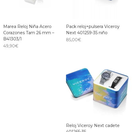
Marea Reloj Niña Acero
Pack reloj+pulsera Viceroy
Corazones Tam 26 mm –
Next 401259-35 niño
B41303/1
85,00
€
49,90
€
Reloj Viceroy Next cadete
401265-35