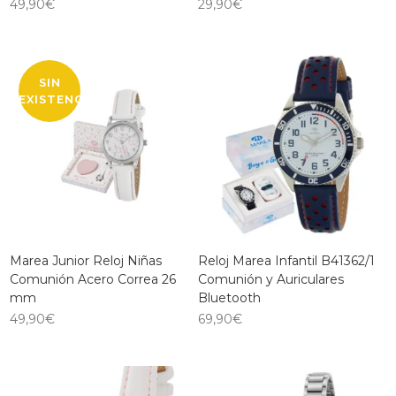
49,90
€
29,90
€
SIN
EXISTENCIAS
Marea Junior Reloj Niñas
Reloj Marea Infantil B41362/1
Comunión Acero Correa 26
Comunión y Auriculares
mm
Bluetooth
49,90
€
69,90
€