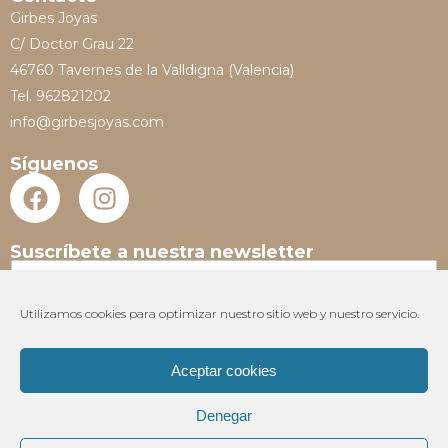
Girbes Joyas
C/ Doctor Grau 22
46760 Tavernes de la Valldigna (Valencia)
Tel. 962821202
info@girbesjoyas.com
Síguenos
Suscríbete a nuestra newsletter
N
o
m
Utilizamos cookies para optimizar nuestro sitio web y nuestro servicio.
E
b
m
r
a
e
Aceptar cookies
i
*
Suscribir
l
Denegar
*