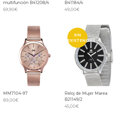
multifunción B41208/4
B41184/4
69,90
€
49,00
€
SIN
EXISTENCIAS
MM7104-97
Reloj de Mujer Marea
B21149/2
89,00
€
45,00
€