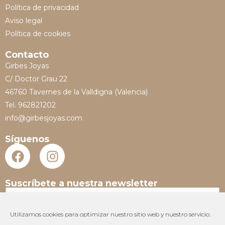
Política de privacidad
Aviso legal
Política de cookies
Contacto
Girbes Joyas
C/ Doctor Grau 22
46760 Tavernes de la Valldigna (Valencia)
Tel. 962821202
info@girbesjoyas.com
Síguenos
Suscríbete a nuestra newsletter
N
o
m
Utilizamos cookies para optimizar nuestro sitio web y nuestro servicio.
E
b