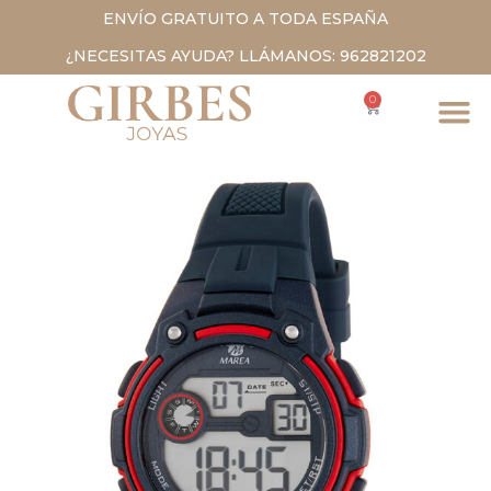
ENVÍO GRATUITO A TODA ESPAÑA
¿NECESITAS AYUDA? LLÁMANOS: 962821202
0