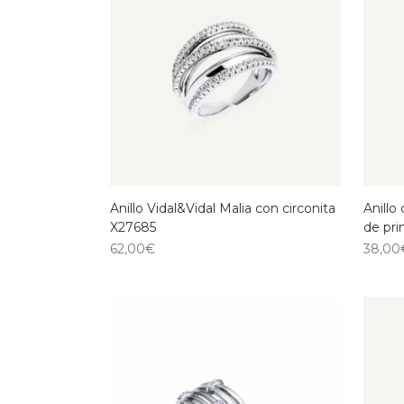
Anillo Vidal&Vidal Malia con circonita
Anillo
X27685
de pr
62,00
€
38,00