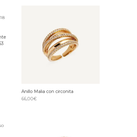
nte
53
Anillo Malia con circonita
66,00
€