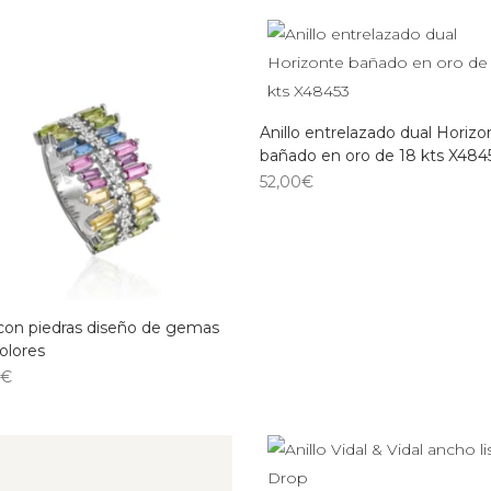
Anillo entrelazado dual Horizo
bañado en oro de 18 kts X484
52,00
€
 con piedras diseño de gemas
olores
0
€