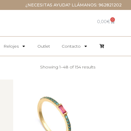
¿NECESITAS AYUDA? LLÁMANOS: 962821202
0
0,00
€
Relojes
Outlet
Contacto
Showing 1–48 of 154 results