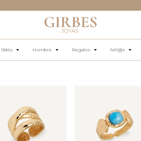
 18kts
Hombre
Regalos
Niñ@s