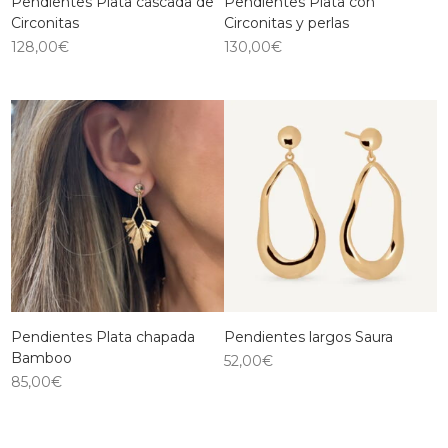
Pendientes Plata cascada de
Pendientes Plata con
Circonitas
Circonitas y perlas
128,00
€
130,00
€
Pendientes Plata chapada
Pendientes largos Saura
Bamboo
52,00
€
85,00
€