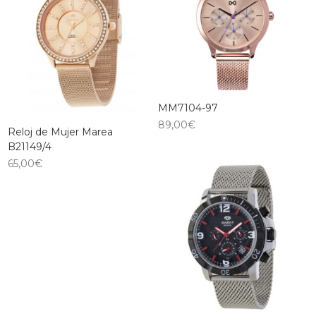
MM7104-97
89,00
€
Reloj de Mujer Marea
B21149/4
65,00
€