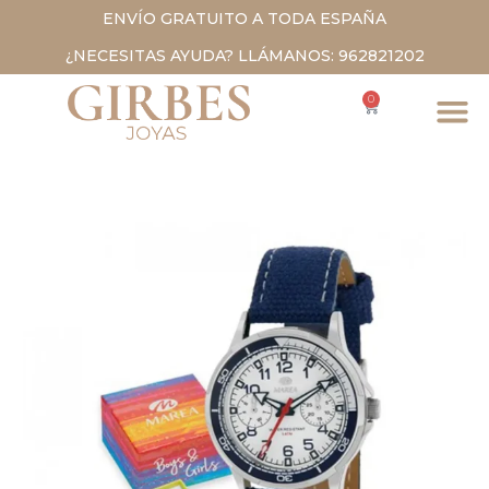
ENVÍO GRATUITO A TODA ESPAÑA
¿NECESITAS AYUDA? LLÁMANOS: 962821202
0