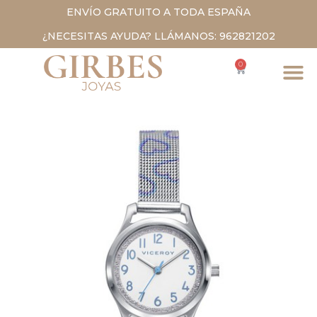
ENVÍO GRATUITO A TODA ESPAÑA
¿NECESITAS AYUDA? LLÁMANOS: 962821202
0