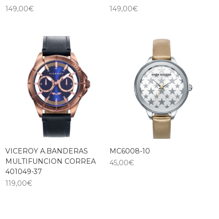
149,00
€
149,00
€
VICEROY A.BANDERAS
MC6008-10
MULTIFUNCION CORREA
45,00
€
401049-37
119,00
€