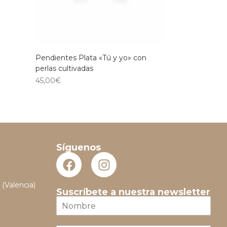
Pendientes Plata «Tú y yo» con
perlas cultivadas
45,00
€
Síguenos
 (Valencia)
Suscríbete a nuestra newsletter
N
o
m