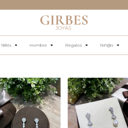
 18kts
Hombre
Regalos
Niñ@s