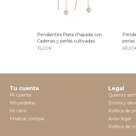
Pendientes Plata chapada con
Pendie
Cadenas y perlas cultivadas
perlas
35,00
€
69,00
Tu cuenta
Legal
Mi cuenta
Quienes so
Mis pedidos
Envíos y dev
Mi carro
Política de p
Finalizar compra
Aviso legal
Política de c