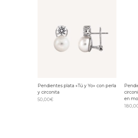
Pendientes plata «Tú y Yo» con perla
Pendie
y circonita
circon
en mot
50,00
€
180,0