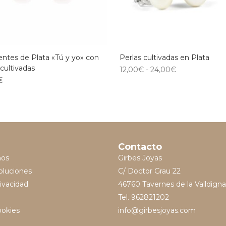
ntes de Plata «Tú y yo» con
Perlas cultivadas en Plata
 cultivadas
12,00
€
-
24,00
€
€
Contacto
mos
Girbes Joyas
oluciones
C/ Doctor Grau 22
rivacidad
46760 Tavernes de la Valldigna
Tel. 962821202
ookies
info@girbesjoyas.com