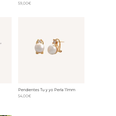
59,00
€
Pendientes Tu y yo Perla 11mm
54,00
€