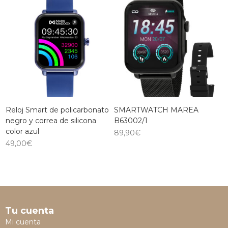
Reloj Smart de policarbonato
SMARTWATCH MAREA
negro y correa de silicona
B63002/1
color azul
89,90
€
49,00
€
Tu cuenta
Mi cuenta