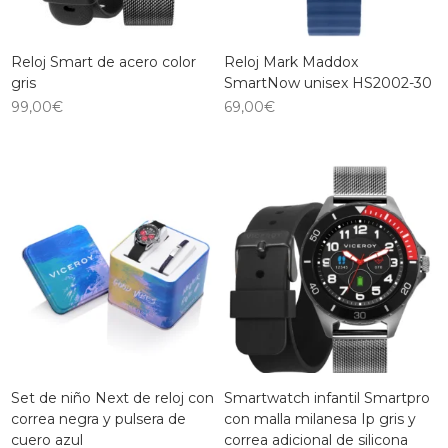
Reloj Smart de acero color
Reloj Mark Maddox
gris
SmartNow unisex HS2002-30
99,00
€
69,00
€
Set de niño Next de reloj con
Smartwatch infantil Smartpro
correa negra y pulsera de
con malla milanesa Ip gris y
cuero azul
correa adicional de silicona