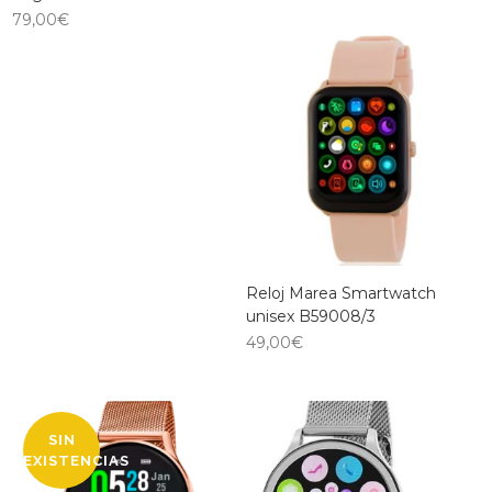
79,00
€
Reloj Marea Smartwatch
unisex B59008/3
49,00
€
SIN
EXISTENCIAS