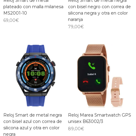
Reloj Smart de metal
Reloj Smart de metal negra
plateado con malla milanesa
con bisel negro con correa de
MS2001-10
silicona negra y otra en color
naranja
69,00
€
79,00
€
Reloj Smart de metal negra
Reloj Marea Smartwatch GPS
con bisel azul con correa de
unisex B63002/3
silicona azul y otra en color
89,00
€
negra