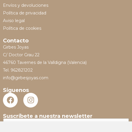
Envíos y devoluciones
Política de privacidad
Aviso legal
Política de cookies
Contacto
Girbes Joyas
C/ Doctor Grau 22
46760 Tavernes de la Valldigna (Valencia)
Tel. 962821202
info@girbesjoyas.com
Síguenos
Suscríbete a nuestra newsletter
N
o