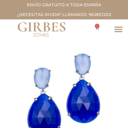
ENVÍO GRATUITO A TODA ESPAÑA
¿NECESITAS AYUDA? LLÁMANOS: 962821202
0