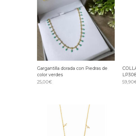
Gargantilla dorada con Piedras de
COLLA
color verdes
LP308
25,00
€
59,90