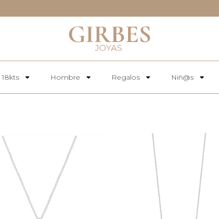
 18kts
Hombre
Regalos
Niñ@s