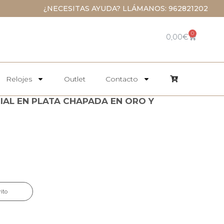
¿NECESITAS AYUDA? LLÁMANOS: 962821202
0
0,00
€
Relojes
Outlet
Contacto
IAL EN PLATA CHAPADA EN ORO Y
rito