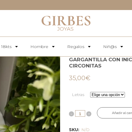
 18kts
Hombre
Regalos
Niñ@s
GARGANTILLA CON INIC
CIRCONITAS
35,00
€
Letras
Añadir al car
SKU:
N/D