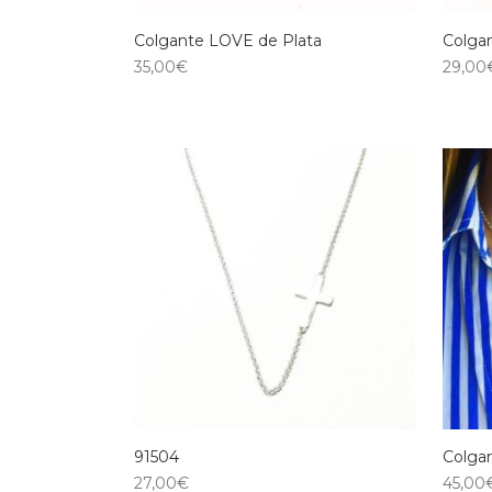
Colgante LOVE de Plata
Colgan
35,00
€
29,00
91504
Colga
27,00
€
45,00