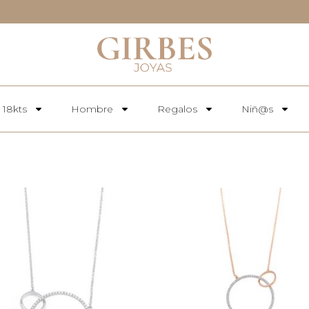
 18kts
Hombre
Regalos
Niñ@s