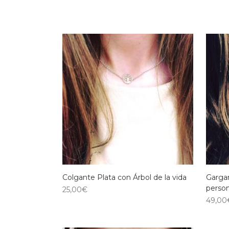
Colgante Plata con Árbol de la vida
Gargan
person
25,00
€
49,00