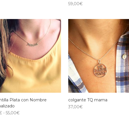
59,00
€
tilla Plata con Nombre
colgante TQ mama
alizado
37,00
€
€
-
55,00
€