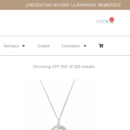
¿NECESITAS AYUDA? LLÁMANOS: 962821202
0
0,00
€
Relojes
Outlet
Contacto
Showing 337–353 of 353 results