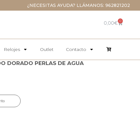
¿NECESITAS AYUDA? LLÁMANOS: 962821202
0
0,00
€
Relojes
Outlet
Contacto
DO DORADO PERLAS DE AGUA
rito