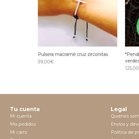
Pulsera macramé cruz zirconitas
*Pend
verde
39,00
€
125,00
Tu cuenta
Legal
Mi cuenta
Quienes so
Mis pedidos
Envíos y dev
Mi carro
Política de p