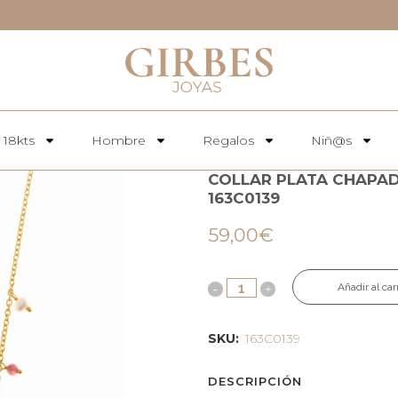
 18kts
Hombre
Regalos
Niñ@s
COLLAR PLATA CHAPA
163C0139
59,00
€
Añadir al car
SKU:
163C0139
DESCRIPCIÓN