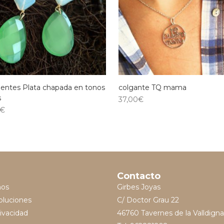
ientes Plata chapada en tonos
colgante TQ mama
s
37,00
€
€
Contacto
mos
Girbes Joyas
oluciones
C/ Doctor Grau 22
rivacidad
46760 Tavernes de la Valldigna