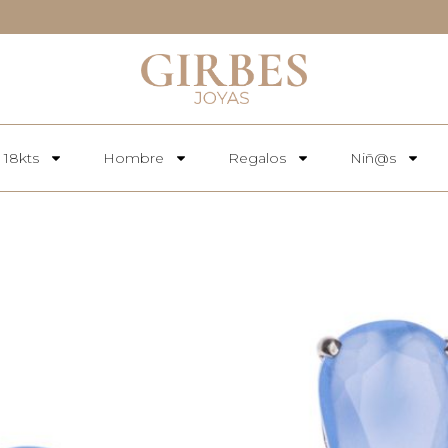
 18kts
Hombre
Regalos
Niñ@s