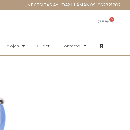
¿NECESITAS AYUDA? LLÁMANOS: 962821202
0
0,00
€
Relojes
Outlet
Contacto