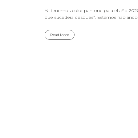
Ya tenemos color pantone para el año 2020.
que sucederá después”. Estamos hablando de
Read More