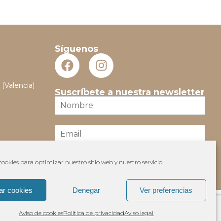
Síguenos
 (Valencia)
Suscríbete a nuestra newsletter
N
o
m
E
b
m
r
a
e
i
*
ookies para optimizar nuestro sitio web y nuestro servicio.
Suscribir
l
*
ar cookies
Denegar
Ver preferencias
Aviso de cookies
Política de privacidad
Aviso legal