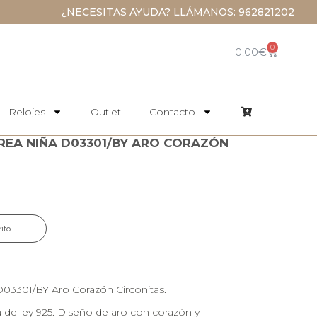
¿NECESITAS AYUDA? LLÁMANOS: 962821202
0
0,00
€
Relojes
Outlet
Contacto
REA NIÑA D03301/BY ARO CORAZÓN
rito
03301/BY Aro Corazón Circonitas.
 de ley 925. Diseño de aro con corazón y