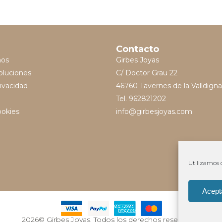
Contacto
mos
Girbes Joyas
oluciones
C/ Doctor Grau 22
rivacidad
46760 Tavernes de la Valldigna
Tel. 962821202
ookies
info@girbesjoyas.com
Utilizamos c
Acept
2026© Girbes Joyas. Todos los derechos reservados