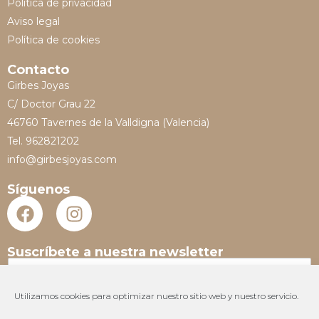
Política de privacidad
Aviso legal
Política de cookies
Contacto
Girbes Joyas
C/ Doctor Grau 22
46760 Tavernes de la Valldigna (Valencia)
Tel. 962821202
info@girbesjoyas.com
Síguenos
Suscríbete a nuestra newsletter
N
o
m
Utilizamos cookies para optimizar nuestro sitio web y nuestro servicio.
E
b