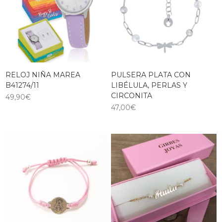
RELOJ NIÑA MAREA
PULSERA PLATA CON
B41274/11
LIBÉLULA, PERLAS Y
CIRCONITA
49,90
€
47,00
€