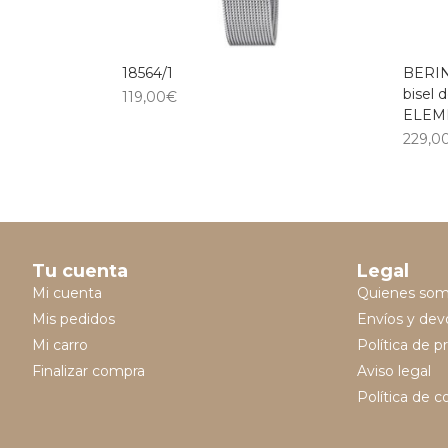
18564/1
BERING
bisel
119,00
€
ELEME
229,0
Tu cuenta
Legal
Mi cuenta
Quienes so
Mis pedidos
Envíos y dev
Mi carro
Política de p
Finalizar compra
Aviso legal
Política de c