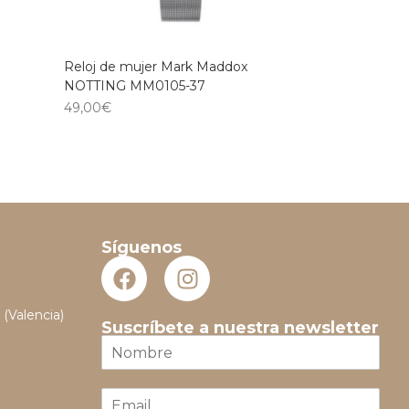
Reloj de mujer Mark Maddox
NOTTING MM0105-37
49,00
€
Síguenos
 (Valencia)
Suscríbete a nuestra newsletter
N
o
m
E
b