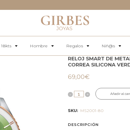
 18kts
Hombre
Regalos
Niñ@s
RELOJ SMART DE META
CORREA SILICONA VER
69,00
€
Añadir al car
SKU:
MS2001-80
DESCRIPCIÓN