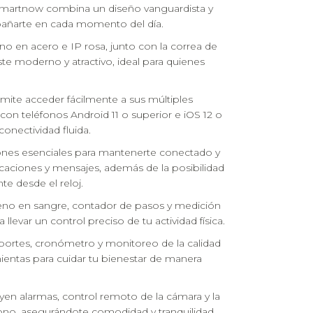
martnow combina un diseño vanguardista y
pañarte en cada momento del día.
no en acero e IP rosa, junto con la correa de
ste moderno y atractivo, ideal para quienes
permite acceder fácilmente a sus múltiples
 con teléfonos Android 11 o superior e iOS 12 o
conectividad fluida.
ones esenciales para mantenerte conectado y
ficaciones y mensajes, además de la posibilidad
te desde el reloj.
eno en sangre, contador de pasos y medición
a llevar un control preciso de tu actividad física.
ortes, cronómetro y monitoreo de la calidad
ientas para cuidar tu bienestar de manera
uyen alarmas, control remoto de la cámara y la
léfono, asegurándote comodidad y tranquilidad