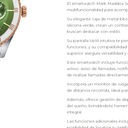
El smartwatch Mark Maddox S
multifuncionalidad para acom
Su elegante caja de metal bito
silicona verde, crean un contra
buscan destacar con estilo.
Su pantalla táctil intuitiva te 
funciones, y su compatibilidad
superior asegura versatilidad y 
Este smartwatch incluye funci
activo: aviso de llamadas, noti
de realizar llamadas directamen
Incorpora un monitor de oxíg
de distancia recorrida, ideal par
Además, ofrece gestión de dep
del sueño, brindándote herram
integral.
Las funciones adicionales incl
posibilidad de localizar tu te