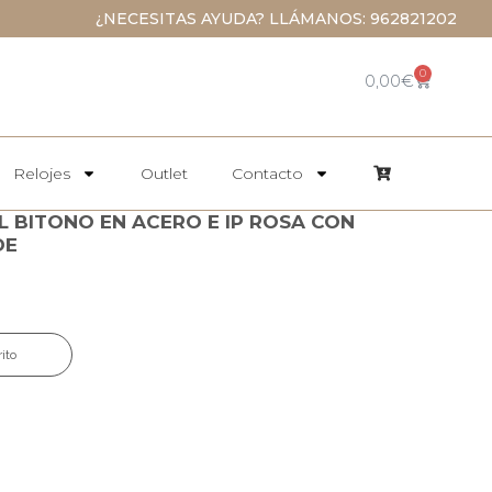
¿NECESITAS AYUDA? LLÁMANOS: 962821202
0
0,00
€
Relojes
Outlet
Contacto
L BITONO EN ACERO E IP ROSA CON
DE
rito