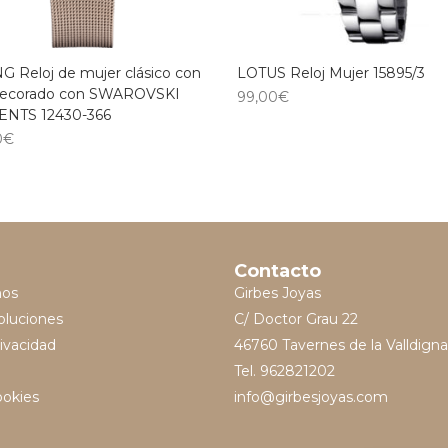
 Reloj de mujer clásico con
LOTUS Reloj Mujer 15895/3
 decorado con SWAROVSKI
99,00
€
NTS 12430-366
0
€
Contacto
mos
Girbes Joyas
oluciones
C/ Doctor Grau 22
rivacidad
46760 Tavernes de la Valldigna
Tel. 962821202
ookies
info@girbesjoyas.com