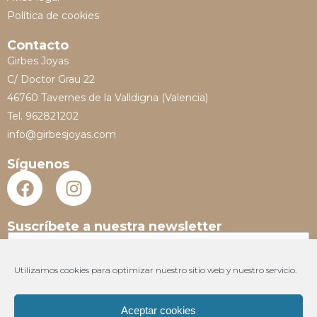
Política de cookies
Contacto
Girbes Joyas
C/ Doctor Grau 22
46760 Tavernes de la Valldigna (Valencia)
Tel. 962821202
info@girbesjoyas.com
Síguenos
Suscríbete a nuestra newsletter
N
o
m
Utilizamos cookies para optimizar nuestro sitio web y nuestro servicio.
E
b
m
r
a
e
Aceptar cookies