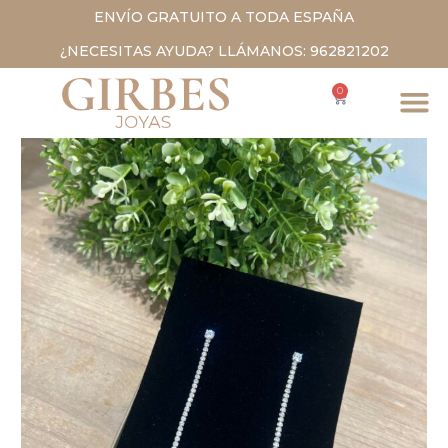
ENVÍO GRATUITO A TODA ESPAÑA
¿NECESITAS AYUDA? LLÁMANOS: 962821202
0