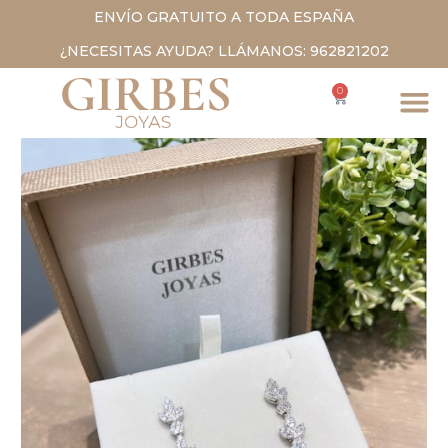
ENVÍO GRATUITO A TODA ESPAÑA
¿NECESITAS AYUDA? LLÁMANOS: 962821202
0