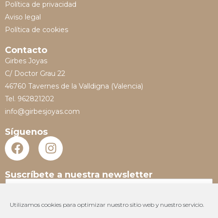
Política de privacidad
Aviso legal
Política de cookies
Contacto
Girbes Joyas
C/ Doctor Grau 22
46760 Tavernes de la Valldigna (Valencia)
Tel. 962821202
info@girbesjoyas.com
Síguenos
Suscríbete a nuestra newsletter
N
o
m
Utilizamos cookies para optimizar nuestro sitio web y nuestro servicio.
E
b