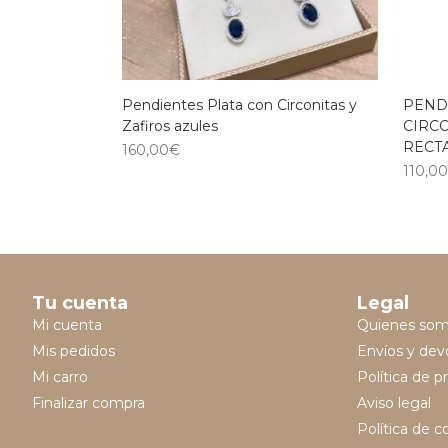
Pendientes Plata con Circonitas y
PEND
Zafiros azules
CIRC
RECT
160,00
€
110,0
Tu cuenta
Legal
Mi cuenta
Quienes so
Mis pedidos
Envíos y dev
Mi carro
Política de p
Finalizar compra
Aviso legal
Política de c