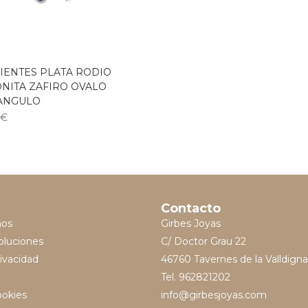
IENTES PLATA RODIO
ONITA ZAFIRO OVALO
ANGULO
0
€
Contacto
mos
Girbes Joyas
oluciones
C/ Doctor Grau 22
rivacidad
46760 Tavernes de la Valldigna
Tel. 962821202
ookies
info@girbesjoyas.com