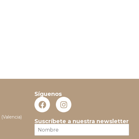
Síguenos
 (Valencia)
Suscríbete a nuestra newsletter
N
o
m