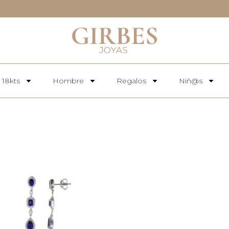
 18kts
Hombre
Regalos
Niñ@s