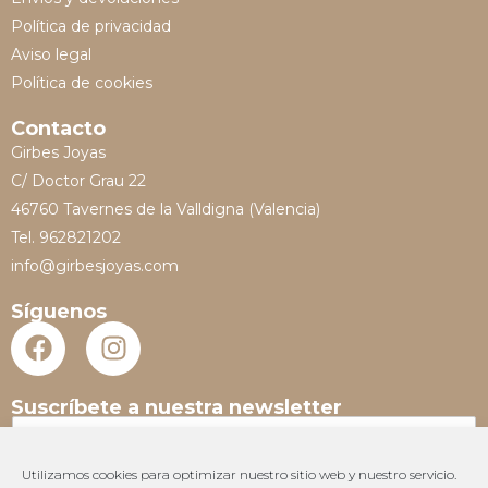
Política de privacidad
Aviso legal
Política de cookies
Contacto
Girbes Joyas
C/ Doctor Grau 22
46760 Tavernes de la Valldigna (Valencia)
Tel. 962821202
info@girbesjoyas.com
Síguenos
Suscríbete a nuestra newsletter
N
o
m
Utilizamos cookies para optimizar nuestro sitio web y nuestro servicio.