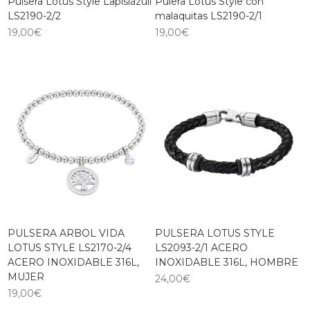
Pulsera Lotus Style Lapislázuli
Pulera Lotus Style con
LS2190-2/2
malaquitas LS2190-2/1
19,00
€
19,00
€
PULSERA ARBOL VIDA
PULSERA LOTUS STYLE
LOTUS STYLE LS2170-2/4
LS2093-2/1 ACERO
ACERO INOXIDABLE 316L,
INOXIDABLE 316L, HOMBRE
MUJER
24,00
€
19,00
€