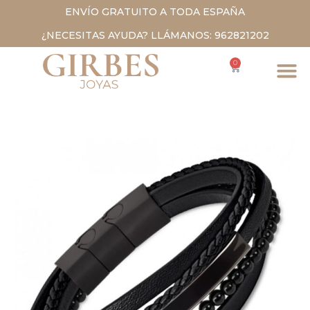
ENVÍO GRATUITO A TODA ESPAÑA
¿NECESITAS AYUDA? LLÁMANOS: 962821202
0