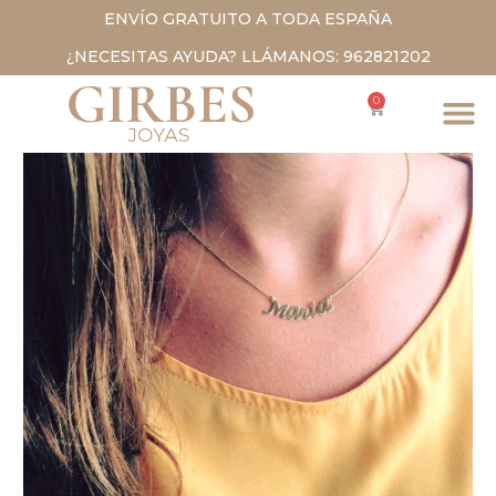
ENVÍO GRATUITO A TODA ESPAÑA
¿NECESITAS AYUDA? LLÁMANOS: 962821202
0