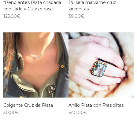
*Pendientes Plata chapada
Pulsera macramé cruz
con Jade y Cuarzo rosa
zirconitas
125,00
€
39,00
€
Colgante Cruz de Plata
Anillo Plata con Prasiolitas
30,00
€
640,00
€