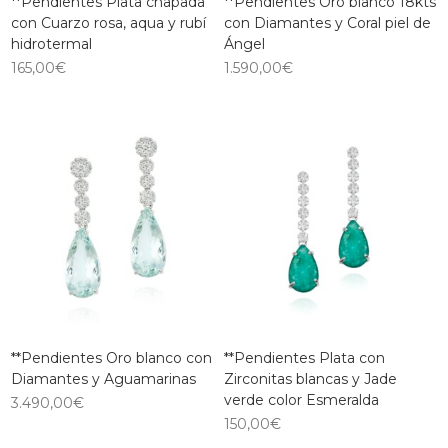
**Pendientes Plata chapada
**Pendientes Oro blanco 18kts
con Cuarzo rosa, aqua y rubí
con Diamantes y Coral piel de
hidrotermal
Ángel
165,00
€
1.590,00
€
**Pendientes Oro blanco con
**Pendientes Plata con
Diamantes y Aguamarinas
Zirconitas blancas y Jade
verde color Esmeralda
3.490,00
€
150,00
€