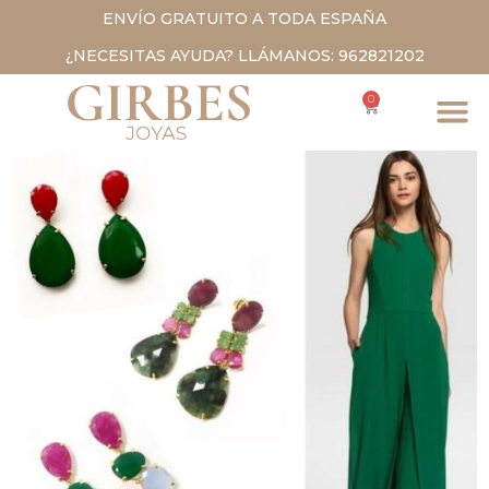
ENVÍO GRATUITO A TODA ESPAÑA
¿NECESITAS AYUDA? LLÁMANOS: 962821202
0