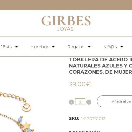
 18kts
Hombre
Regalos
Niñ@s
TOBILLERA DE ACERO 
NATURALES AZULES Y 
CORAZONES, DE MUJER
39,00
€
Añadir al car
SKU:
14170T01013