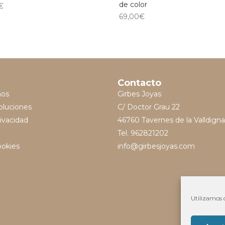
de color
€
69,00
€
Contacto
mos
Girbes Joyas
oluciones
C/ Doctor Grau 22
rivacidad
46760 Tavernes de la Valldigna
Tel. 962821202
ookies
info@girbesjoyas.com
Utilizamos c