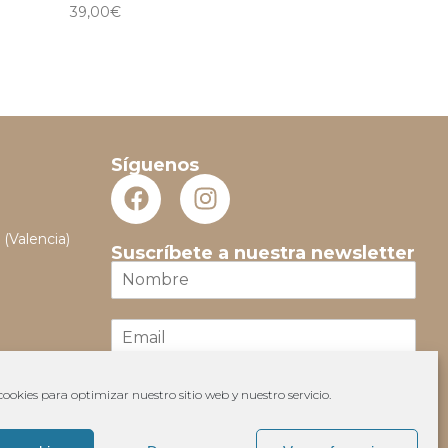
39,00
€
Síguenos
 (Valencia)
Suscríbete a nuestra newsletter
N
o
m
E
b
m
r
a
e
i
*
ookies para optimizar nuestro sitio web y nuestro servicio.
Suscribir
l
*