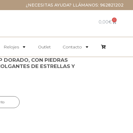
¿NECESITAS AYUDA? LLÁMANOS: 962821202
0
0,00
€
Relojes
Outlet
Contacto
IP DORADO, CON PIEDRAS
COLGANTES DE ESTRELLAS Y
rito