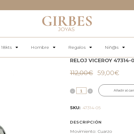
 18kts
Hombre
Regalos
Niñ@s
RELOJ VICEROY 47314-
112,00
€
59,00
€
Añadir al car
SKU:
47314-05
DESCRIPCIÓN
Movimiento: Cuarzo