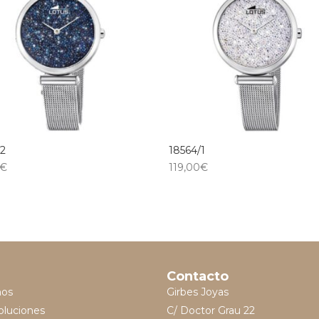
/2
18564/1
€
119,00
€
Contacto
mos
Girbes Joyas
oluciones
C/ Doctor Grau 22