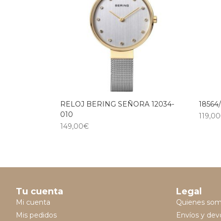
RELOJ BERING SEÑORA 12034-
18564
010
119,00
149,00
€
Tu cuenta
Legal
Mi cuenta
Quienes so
Mis pedidos
Envíos y dev