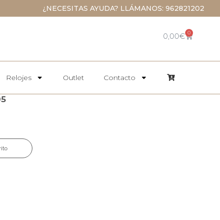
¿NECESITAS AYUDA? LLÁMANOS: 962821202
0
0,00
€
Relojes
Outlet
Contacto
05
rito