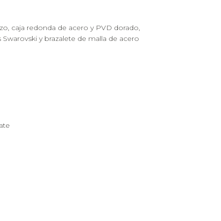
zo, caja redonda de acero y PVD dorado,
 Swarovski y brazalete de malla de acero
a
ate