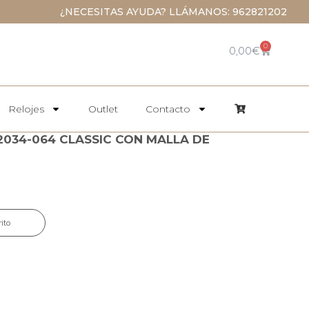
¿NECESITAS AYUDA? LLÁMANOS: 962821202
0
0,00
€
Relojes
Outlet
Contacto
2034-064 CLASSIC CON MALLA DE
rito