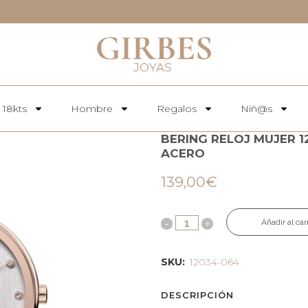
 18kts
Hombre
Regalos
Niñ@s
BERING RELOJ MUJER 1
ACERO
139,00
€
Añadir al car
SKU:
12034-064
DESCRIPCIÓN