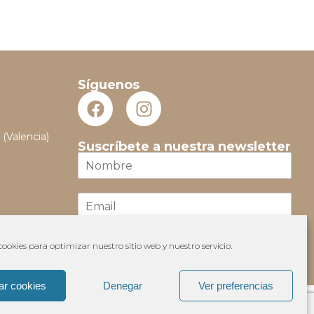
Síguenos
 (Valencia)
Suscríbete a nuestra newsletter
N
o
m
E
b
m
r
a
e
i
*
ookies para optimizar nuestro sitio web y nuestro servicio.
Suscribir
l
*
ar cookies
Denegar
Ver preferencias