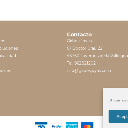
Contacto
mos
Girbes Joyas
oluciones
C/ Doctor Grau 22
rivacidad
46760 Tavernes de la Valldigna
Tel. 962821202
ookies
info@girbesjoyas.com
Utilizamos c
Acept