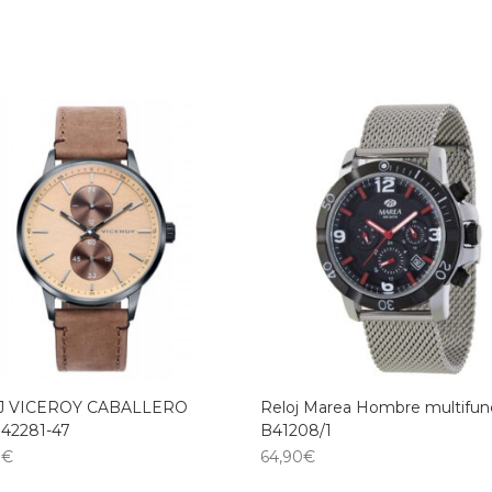
J VICEROY CABALLERO
Reloj Marea Hombre multifun
 42281-47
B41208/1
0
€
64,90
€