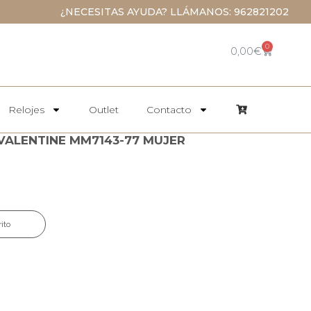
¿NECESITAS AYUDA? LLÁMANOS: 962821202
0
0,00
€
Relojes
Outlet
Contacto
ALENTINE MM7143-77 MUJER
rito