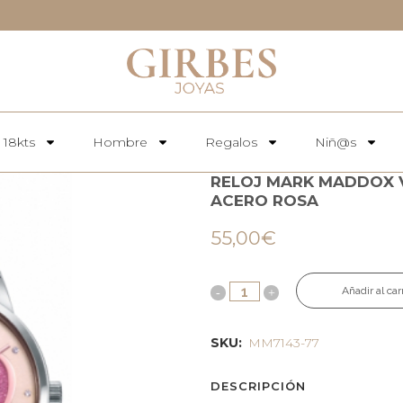
 18kts
Hombre
Regalos
Niñ@s
RELOJ MARK MADDOX V
ACERO ROSA
55,00
€
Añadir al car
SKU:
MM7143-77
DESCRIPCIÓN