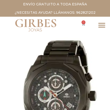
ENVÍO GRATUITO A TODA ESPAÑA
¿NECESITAS AYUDA? LLÁMANOS: 962821202
0