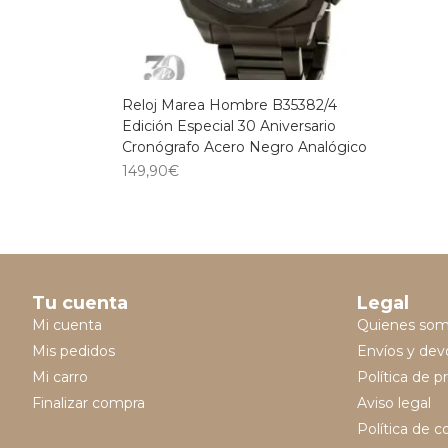
Reloj Marea Hombre B35382/4
Edición Especial 30 Aniversario
Cronógrafo Acero Negro Analógico
149,90
€
Tu cuenta
Legal
Mi cuenta
Quienes so
Mis pedidos
Envíos y dev
Mi carro
Política de p
Finalizar compra
Aviso legal
Política de c