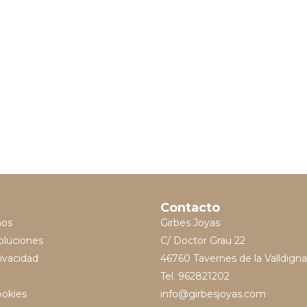
Contacto
mos
Girbes Joyas
oluciones
C/ Doctor Grau 22
rivacidad
46760 Tavernes de la Valldigna
Tel. 962821202
ookies
info@girbesjoyas.com