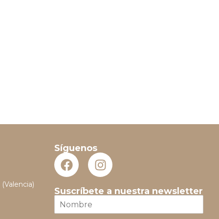
Síguenos
 (Valencia)
Suscríbete a nuestra newsletter
N
o
m