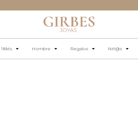
 18kts
Hombre
Regalos
Niñ@s