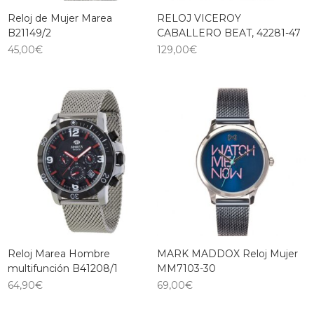
Reloj de Mujer Marea
RELOJ VICEROY
B21149/2
CABALLERO BEAT, 42281-47
45,00
€
129,00
€
Reloj Marea Hombre
MARK MADDOX Reloj Mujer
multifunción B41208/1
MM7103-30
64,90
€
69,00
€