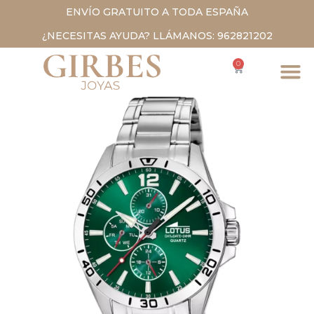
ENVÍO GRATUITO A TODA ESPAÑA
¿NECESITAS AYUDA? LLÁMANOS: 962821202
0