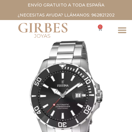
ENVÍO GRATUITO A TODA ESPAÑA
¿NECESITAS AYUDA? LLÁMANOS: 962821202
0