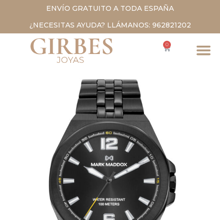
ENVÍO GRATUITO A TODA ESPAÑA
¿NECESITAS AYUDA? LLÁMANOS: 962821202
0