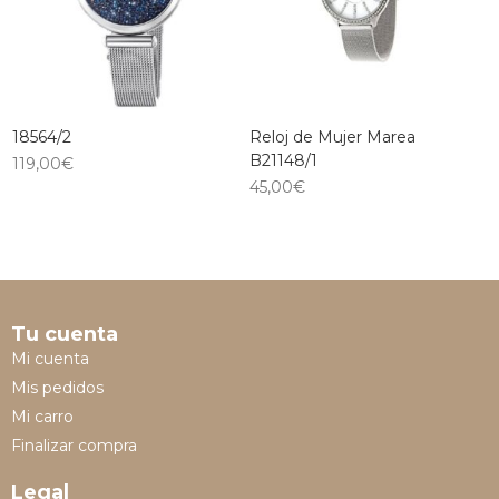
18564/2
Reloj de Mujer Marea
B21148/1
119,00
€
45,00
€
Tu cuenta
Mi cuenta
Mis pedidos
Mi carro
Finalizar compra
Legal