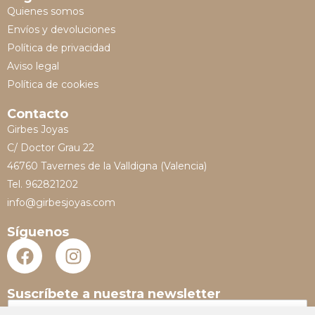
Quienes somos
Envíos y devoluciones
Política de privacidad
Aviso legal
Política de cookies
Contacto
Girbes Joyas
C/ Doctor Grau 22
46760 Tavernes de la Valldigna (Valencia)
Tel. 962821202
info@girbesjoyas.com
Síguenos
Suscríbete a nuestra newsletter
N