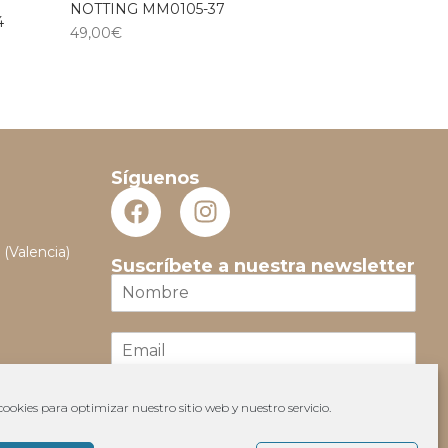
NOTTING MM0105-37
4
49,00
€
Síguenos
 (Valencia)
Suscríbete a nuestra newsletter
N
o
m
E
b
m
r
a
e
i
*
ookies para optimizar nuestro sitio web y nuestro servicio.
Suscribir
l
*