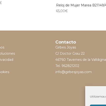
€
Reloj de Mujer Marea B21149/
65,00
€
Contacto
mos
Girbes Joyas
oluciones
C/ Doctor Grau 22
rivacidad
46760 Tavernes de la Valldigna
Tel. 962821202
ookies
info@girbesjoyas.com
Utilizamos c