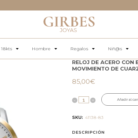
 18kts
Hombre
Regalos
Niñ@s
RELOJ DE ACERO CON B
MOVIMIENTO DE CUARZ
85,00
€
Añadir al car
SKU:
41138-83
DESCRIPCIÓN