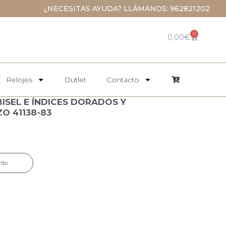
¿NECESITAS AYUDA? LLÁMANOS: 962821202
0
0,00
€
Relojes
Outlet
Contacto
ISEL E ÍNDICES DORADOS Y
O 41138-83
rito