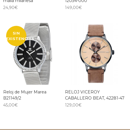
malla milanesa
12034-000
24,90
€
149,00
€
SIN
EXISTENCIAS
Reloj de Mujer Marea
RELOJ VICEROY
B21149/2
CABALLERO BEAT, 42281-47
45,00
€
129,00
€