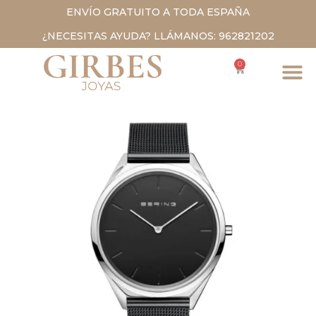
ENVÍO GRATUITO A TODA ESPAÑA
¿NECESITAS AYUDA? LLÁMANOS: 962821202
0