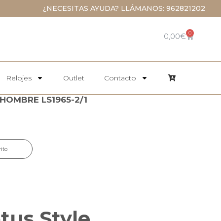
¿NECESITAS AYUDA? LLÁMANOS: 962821202
0
0,00
€
Relojes
Outlet
Contacto
HOMBRE LS1965-2/1
rito
tus Style