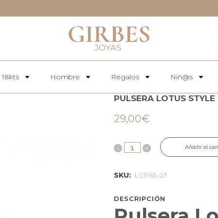
 18kts
Hombre
Regalos
Niñ@s
PULSERA LOTUS STYLE 
29,00
€
Añadir al car
SKU:
LS1965-2/1
DESCRIPCIÓN
Pulsera Lo