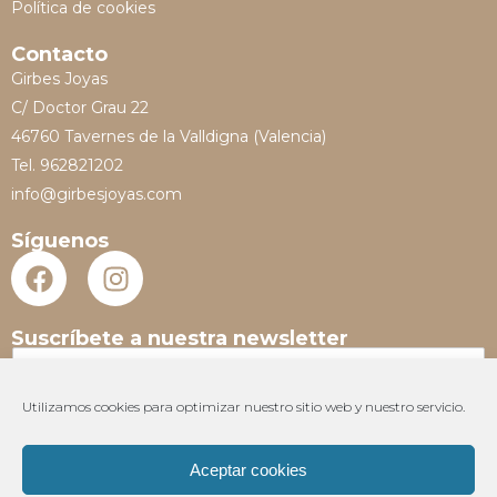
Política de cookies
Contacto
Girbes Joyas
C/ Doctor Grau 22
46760 Tavernes de la Valldigna (Valencia)
Tel. 962821202
info@girbesjoyas.com
Síguenos
Suscríbete a nuestra newsletter
N
o
m
Utilizamos cookies para optimizar nuestro sitio web y nuestro servicio.
E
b
m
r
a
e
Aceptar cookies
i
*