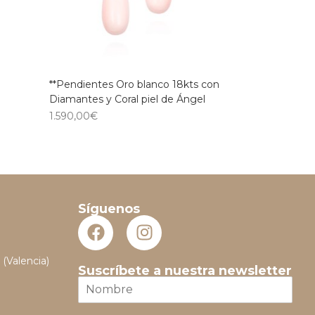
**Pendientes Oro blanco 18kts con
Diamantes y Coral piel de Ángel
1.590,00
€
Síguenos
 (Valencia)
Suscríbete a nuestra newsletter
N
o
m