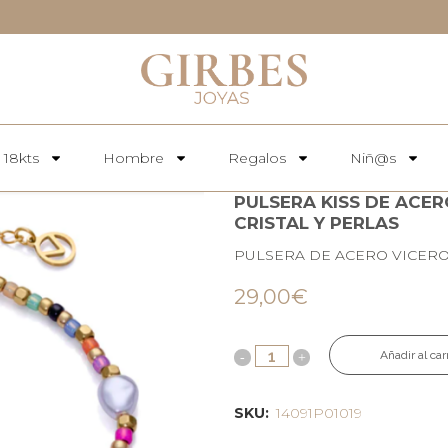
 18kts
Hombre
Regalos
Niñ@s
PULSERA KISS DE ACE
CRISTAL Y PERLAS
PULSERA DE ACERO VICERO
29,00
€
Añadir al car
SKU:
14091P01019