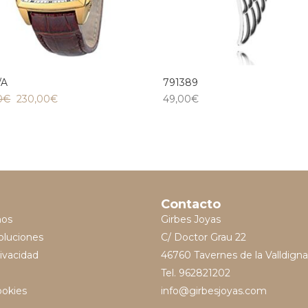
/A
791389
0
€
230,00
€
49,00
€
Contacto
mos
Girbes Joyas
oluciones
C/ Doctor Grau 22
rivacidad
46760 Tavernes de la Valldigna
Tel. 962821202
ookies
info@girbesjoyas.com