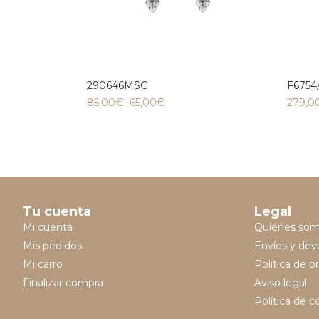
290646MSG
F6754
85,00
€
65,00
€
279,0
Tu cuenta
Legal
Mi cuenta
Quienes so
Mis pedidos
Envíos y dev
Mi carro
Política de p
Finalizar compra
Aviso legal
Política de c