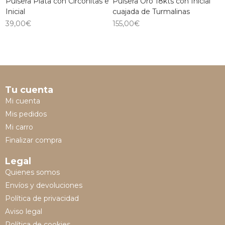
Pulsera Plata con Circonitas e
Pulsera Oro 18kts con Inicial
Inicial
cuajada de Turmalinas
39,00
€
155,00
€
Tu cuenta
Mi cuenta
Mis pedidos
Mi carro
Finalizar compra
Legal
Quienes somos
Envíos y devoluciones
Política de privacidad
Aviso legal
Política de cookies