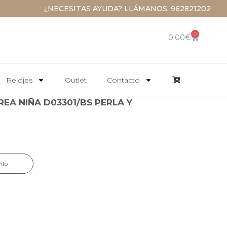
¿NECESITAS AYUDA? LLÁMANOS: 962821202
0
0,00
€
Relojes
Outlet
Contacto
EA NIÑA D03301/BS PERLA Y
rito