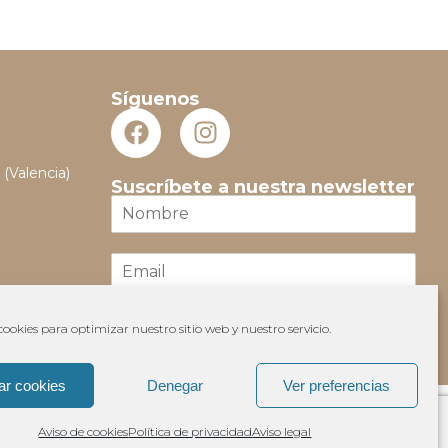
Síguenos
 (Valencia)
Suscríbete a nuestra newsletter
N
o
m
E
b
m
r
a
e
i
*
ookies para optimizar nuestro sitio web y nuestro servicio.
Suscribir
l
*
ar cookies
Denegar
Ver preferencias
Aviso de cookies
Política de privacidad
Aviso legal