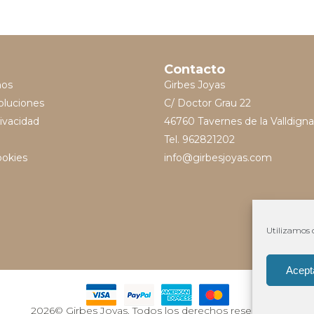
Contacto
mos
Girbes Joyas
oluciones
C/ Doctor Grau 22
rivacidad
46760 Tavernes de la Valldigna
Tel. 962821202
ookies
info@girbesjoyas.com
Utilizamos c
Acept
2026© Girbes Joyas. Todos los derechos reservados