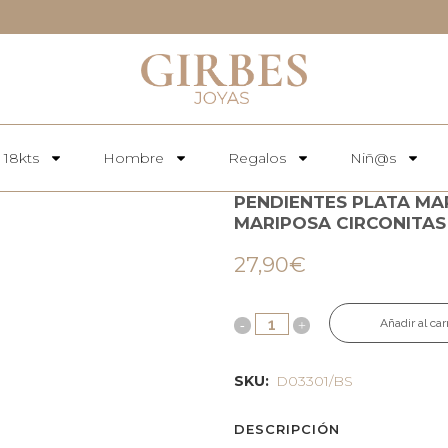
 18kts
Hombre
Regalos
Niñ@s
PENDIENTES PLATA MAR
MARIPOSA CIRCONITAS
27,90
€
Añadir al car
SKU:
D03301/BS
DESCRIPCIÓN