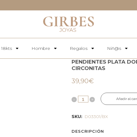
 18kts
Hombre
Regalos
Niñ@s
PENDIENTES PLATA DO
CIRCONITAS
39,90
€
Añadir al car
SKU:
D03301/BX
DESCRIPCIÓN