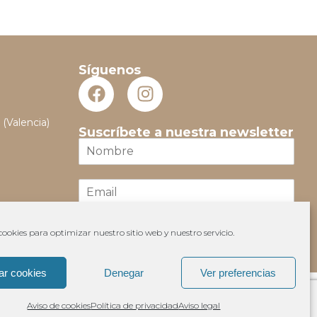
Síguenos
 (Valencia)
Suscríbete a nuestra newsletter
N
o
m
E
b
m
r
a
e
i
*
ookies para optimizar nuestro sitio web y nuestro servicio.
Suscribir
l
*
ar cookies
Denegar
Ver preferencias
Aviso de cookies
Política de privacidad
Aviso legal