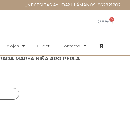
¿NECESITAS AYUDA? LLÁMANOS: 962821202
0
0,00
€
Relojes
Outlet
Contacto
RADA MAREA NIÑA ARO PERLA
rito