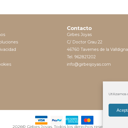
Contacto
mos
Girbes Joyas
oluciones
C/ Doctor Grau 22
rivacidad
46760 Tavernes de la Valldigna
Tel. 962821202
ookies
info@girbesjoyas.com
Utilizamos c
Acept
2026© Girbes Joyas. Todos los derechos reservados