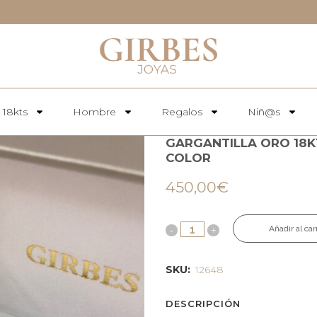
 18kts
Hombre
Regalos
Niñ@s
GARGANTILLA ORO 18KT
COLOR
450,00
€
Añadir al car
SKU:
12648
DESCRIPCIÓN