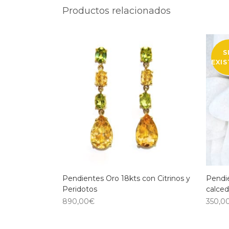
Productos relacionados
S
EXI
Pendientes Oro 18kts con Citrinos y
Pendi
Peridotos
calced
890,00
€
350,0