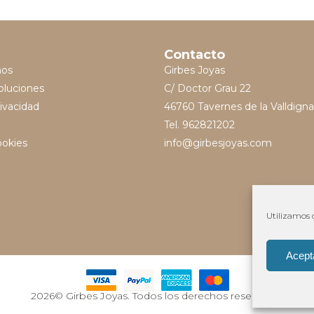
Contacto
mos
Girbes Joyas
oluciones
C/ Doctor Grau 22
rivacidad
46760 Tavernes de la Valldigna
Tel. 962821202
ookies
info@girbesjoyas.com
Utilizamos c
Acept
2026© Girbes Joyas. Todos los derechos reservados