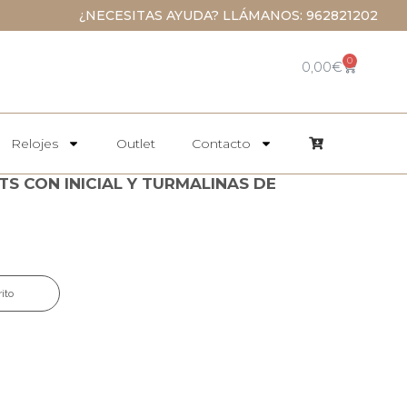
¿NECESITAS AYUDA? LLÁMANOS: 962821202
0
0,00
€
Relojes
Outlet
Contacto
S CON INICIAL Y TURMALINAS DE
rito