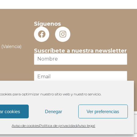
Síguenos
 (Valencia)
Suscríbete a nuestra newsletter
N
o
m
E
b
m
r
a
e
i
*
ookies para optimizar nuestro sitio web y nuestro servicio.
Suscribir
l
*
ar cookies
Denegar
Ver preferencias
Aviso de cookies
Política de privacidad
Aviso legal