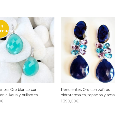
IN
STENCIAS
entes Oro blanco con
Pendientes Oro con zafiros
onia Aqua y brillantes
hidrotermales, topacios y ama
0
€
1.390,00
€