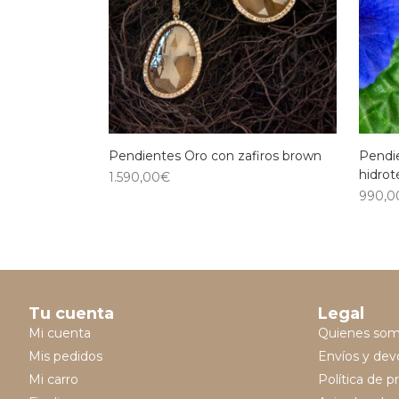
Pendientes Oro con zafiros brown
Pendie
hidro
1.590,00
€
990,0
Tu cuenta
Legal
Mi cuenta
Quienes so
Mis pedidos
Envíos y dev
Mi carro
Política de p