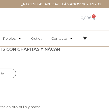
¿NECESITAS AYUDA? LLÁMANOS: 962821202
0
0,00
€
Relojes
Outlet
Contacto
TS CON CHAPITAS Y NÁCAR
rito
as en oro brillo y nácar.