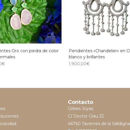
ntes Oro con piedra de color
Pendientes «Chandelier» en O
termales
blanco y brillantes
0
€
1.900,00
€
Contacto
mos
Girbes Joyas
oluciones
C/ Doctor Grau 22
rivacidad
46760 Tavernes de la Valldigna