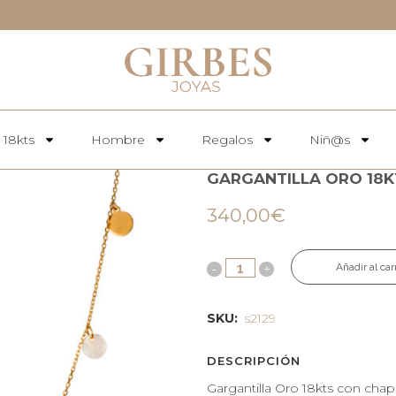
 18kts
Hombre
Regalos
Niñ@s
GARGANTILLA ORO 18K
340,00
€
Añadir al car
SKU:
s2129
DESCRIPCIÓN
Gargantilla Oro 18kts con chapit