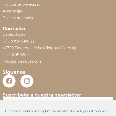
Política de privacidad
Aviso legal
Política de cookies
Contacto
Girbes Joyas
C/ Doctor Grau 22
46760 Tavernes de la Valldigna (Valencia)
Tel. 962821202
info@girbesjoyas.com
Síguenos
Suscríbete a nuestra newsletter
N
o
m
Utilizamos cookies para optimizar nuestro sitio web y nuestro servicio.
E
b