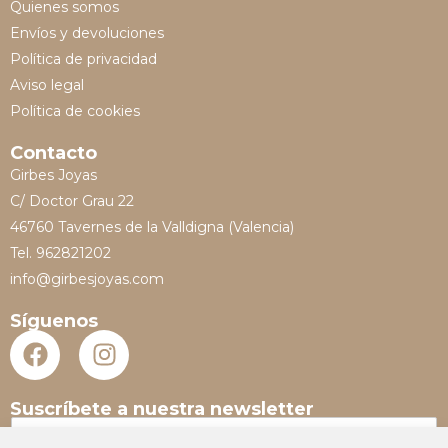
Quienes somos
Envíos y devoluciones
Política de privacidad
Aviso legal
Política de cookies
Contacto
Girbes Joyas
C/ Doctor Grau 22
46760 Tavernes de la Valldigna (Valencia)
Tel. 962821202
info@girbesjoyas.com
Síguenos
Suscríbete a nuestra newsletter
N
o